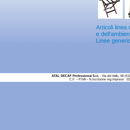
Articoli linea
e dell'ambien
Linee generic
ATAL DECAF Professional S.r.l.
- Via del Vallo, 48 (
C.F. – P.IVA – N.Iscrizione reg.Imprese : 